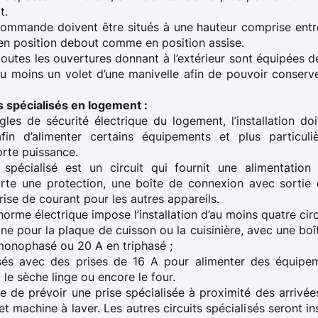
t.
commande doivent être situés à une hauteur comprise ent
n position debout comme en position assise.
utes les ouvertures donnant à l’extérieur sont équipées de 
au moins un volet d’une manivelle afin de pouvoir conserv
ts spécialisés en logement :
gles de sécurité électrique du logement, l’installation do
 afin d’alimenter certains équipements et plus particuli
rte puissance.
e spécialisé est un circuit qui fournit une alimentation
rte une protection, une boîte de connexion avec sortie
rise de courant pour les autres appareils.
orme électrique impose l’installation d’au moins quatre circu
sine pour la plaque de cuisson ou la cuisinière, avec une bo
monophasé ou 20 A en triphasé ;
alisés avec des prises de 16 A pour alimenter des équip
e, le sèche linge ou encore le four.
e prévoir une prise spécialisée à proximité des arrivée
 et machine à laver. Les autres circuits spécialisés seront in