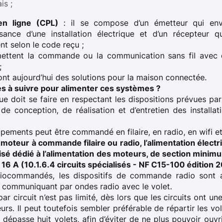
is ;
en ligne (CPL)
: il se compose d’un émetteur qui envo
ance d’une installation électrique et d’un récepteur qu
 selon le code reçu ;
ttent la commande ou la communication sans fil avec d
;
ont aujourd’hui des solutions pour la maison connectée.
es à suivre pour alimenter ces systèmes ?
ique doit se faire en respectant les dispositions prévues p
 de conception, de réalisation et d’entretien des installa
pements peut être commandé en filaire, en radio, en wifi et
 moteur à commande filaire ou radio, l’alimentation électri
lisé dédié à l’alimentation des moteurs, de section mini
 16 A (10.1.6.4 circuits spécialisés - NF C15-100 édition 
iocommandés, les dispositifs de commande radio sont a
 communiquant par ondes radio avec le volet.
r circuit n’est pas limité, dès lors que les circuits ont u
rs. Il peut toutefois sembler préférable de répartir les v
n dépasse huit volets, afin d’éviter de ne plus pouvoir ouvr