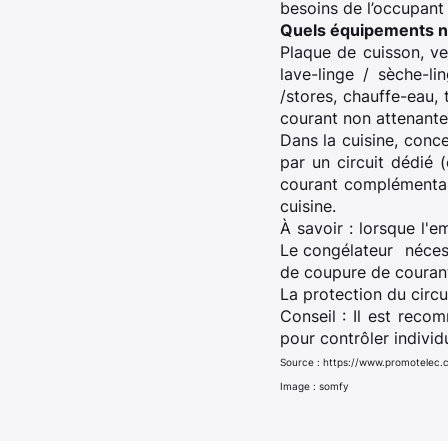
besoins de l’occupant 
Quels équipements né
Plaque de cuisson, ven
lave-linge / sèche-li
/stores, chauffe-eau, 
courant non attenante
Dans la cuisine, conce
par un circuit dédié
courant complémentair
cuisine.
À savoir : lorsque l'e
Le congélateur nécess
de coupure de couran
La protection du circui
Conseil : Il est reco
pour contrôler indivi
Source : https://www.promotelec.co
Image : somfy