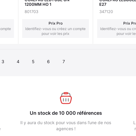
1200MM HO 1
E27
801703
347120
Prix Pro
Prix Pr
 compte
Identifiez-vous ou créez un compte
Identifiez-vous ou c
pour voir les prix
pour voir le
3
4
5
6
7
Un stock de 10 000 références
Il y aura du stock pour vous dans l’une de nos
L
e
agences !