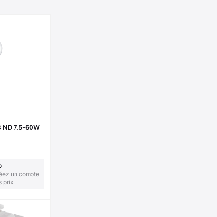
 ND 7.5-60W
o
réez un compte
s prix