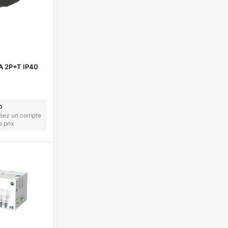
A 2P+T IP40
o
réez un compte
s prix