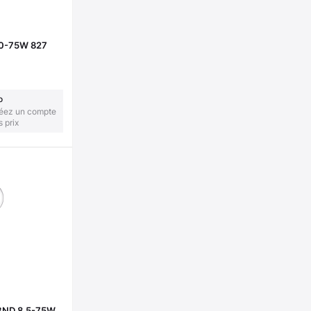
10-75W 827
o
réez un compte
s prix
ND 8.5-75W