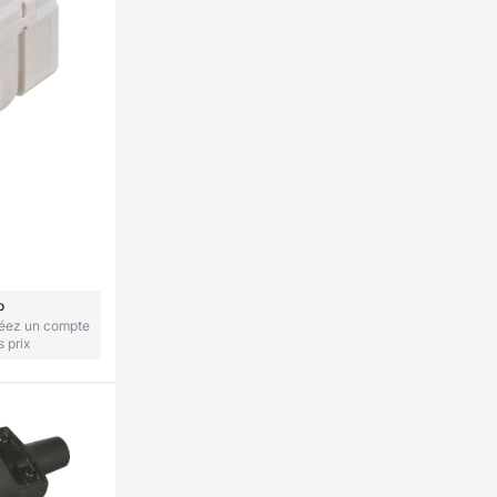
o
réez un compte
s prix