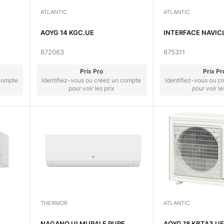
ATLANTIC
ATLANTIC
AOYG 14 KGC.UE
INTERFACE NAVIC
872063
875311
Prix Pro
Prix Pr
 compte
Identifiez-vous ou créez un compte
Identifiez-vous ou c
pour voir les prix
pour voir le
THERMOR
ATLANTIC
NAGANO UI MURALE PURE
AOYG 18 KBTA3.U