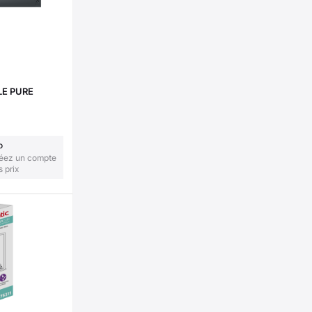
E PURE
o
réez un compte
s prix