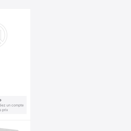
o
réez un compte
s prix