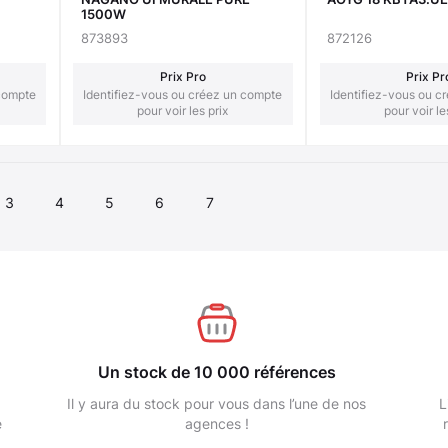
1500W
873893
872126
Prix Pro
Prix Pr
 compte
Identifiez-vous ou créez un compte
Identifiez-vous ou c
pour voir les prix
pour voir le
3
4
5
6
7
Un stock de 10 000 références
Il y aura du stock pour vous dans l’une de nos
L
e
agences !