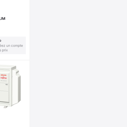
LIM
o
réez un compte
s prix
E