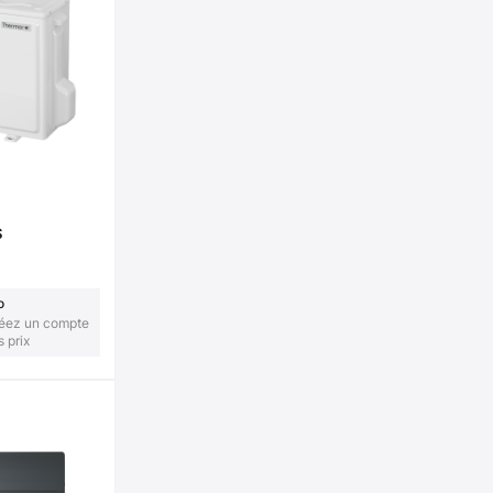
S
o
réez un compte
s prix